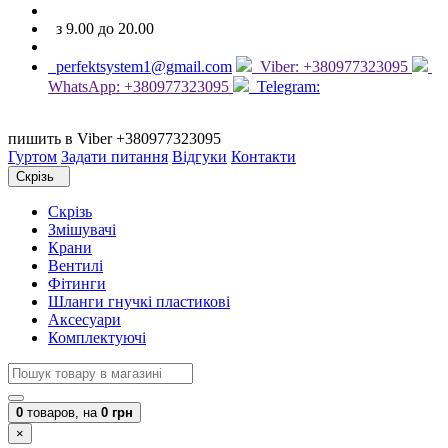
з 9.00 до 20.00
perfektsystem1@gmail.com
Viber: +380977323095
WhatsApp: +380977323095
Telegram:
пишить в Viber +380977323095
Гуртом
Задати питання
Відгуки
Контакти
Скрізь
Скрізь
Змішувачі
Крани
Вентилі
Фітинги
Шланги гнучкі пластикові
Аксесуари
Комплектуючі
0
товаров,
на
0 грн
×