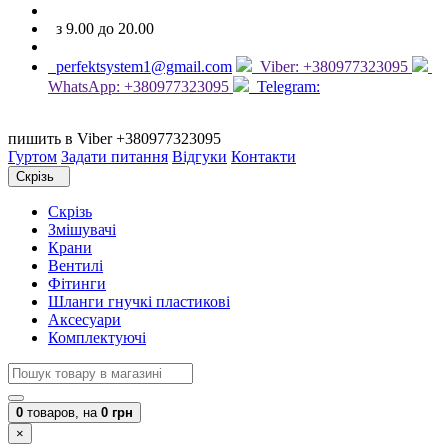
з 9.00 до 20.00
perfektsystem1@gmail.com
Viber: +380977323095
WhatsApp: +380977323095
Telegram:
пишить в Viber +380977323095
Гуртом
Задати питання
Відгуки
Контакти
Скрізь
Скрізь
Змішувачі
Крани
Вентилі
Фітинги
Шланги гнучкі пластикові
Аксесуари
Комплектуючі
0
товаров,
на
0 грн
×