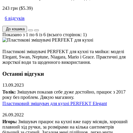
243 грн ($5.39)
6 відгуків
До кошика
Показано з 1 по 6 із 6 (всього сторінок: 1)
Пластикові змішувачі PERFEKT для кухні та мийки: моделі
Elegant, Swan, Neptune, Niagara, Mario і Grace. Практичні для
жорсткої води та щоденного використання.
Останні відгуки
13.09.2023
Толік:
Змішувач показав себе дуже достойно, працює з 2017
року без проблем. Дякую магазину.
Пластиковий змішувач для кухні PERFEKT Elegant
26.09.2022
Игорь:
Змішувач працює на кухні вже пару місяців, хороший
плавний хід ручки, за розмірами на кілька сантиметрів
більший за старий. Загалом мені підійшов, легко мити...