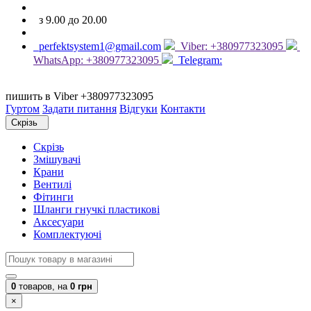
з 9.00 до 20.00
perfektsystem1@gmail.com
Viber: +380977323095
WhatsApp: +380977323095
Telegram:
пишить в Viber +380977323095
Гуртом
Задати питання
Відгуки
Контакти
Скрізь
Скрізь
Змішувачі
Крани
Вентилі
Фітинги
Шланги гнучкі пластикові
Аксесуари
Комплектуючі
0
товаров,
на
0 грн
×