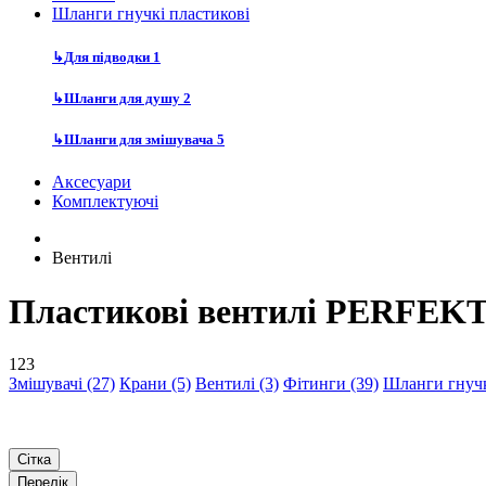
Шланги гнучкі пластикові
↳
Для підводки
1
↳
Шланги для душу
2
↳
Шланги для змішувача
5
Аксесуари
Комплектуючі
Вентилі
Пластикові вентилі PERFEK
123
Змішувачі (27)
Крани (5)
Вентилі (3)
Фітинги (39)
Шланги гнучкі
Сітка
Перелік