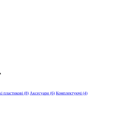
T
 пластикові (8)
Аксесуари (6)
Комплектуючі (4)