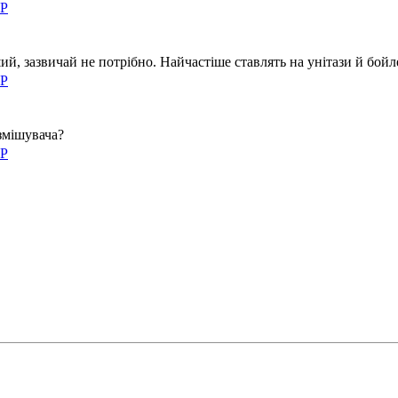
НР
й, зазвичай не потрібно. Найчастіше ставлять на унітази й бойле
НР
змішувача?
НР