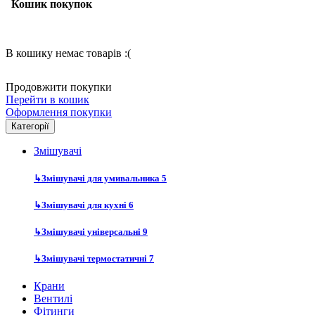
Кошик покупок
В кошику немає товарів :(
Продовжити покупки
Перейти в кошик
Оформлення покупки
Категорії
Змішувачі
↳
Змішувачі для умивальника
5
↳
Змішувачі для кухні
6
↳
Змішувачі універсальні
9
↳
Змішувачі термостатичні
7
Крани
Вентилі
Фітинги