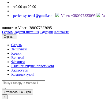
з 9.00 до 20.00
perfektsystem1@gmail.com
Viber: +380977323095
Wh
пишить в Viber +380977323095
Гуртом
Задати питання
Відгуки
Контакти
Скрізь
Скрізь
Змішувачі
Крани
Вентилі
Фітинги
Шланги гнучкі пластикові
Аксесуари
Комплектуючі
0
товаров,
на
0 грн
×