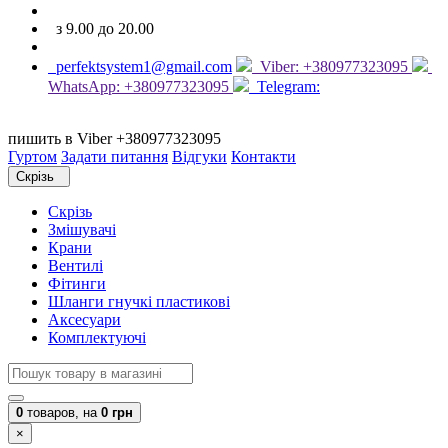
з 9.00 до 20.00
perfektsystem1@gmail.com
Viber: +380977323095
WhatsApp: +380977323095
Telegram:
пишить в Viber +380977323095
Гуртом
Задати питання
Відгуки
Контакти
Скрізь
Скрізь
Змішувачі
Крани
Вентилі
Фітинги
Шланги гнучкі пластикові
Аксесуари
Комплектуючі
0
товаров,
на
0 грн
×