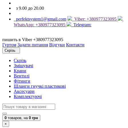
з 9.00 до 20.00
perfektsystem1@gmail.com
Viber: +380977323095
WhatsApp: +380977323095
Telegram:
пишить в Viber +380977323095
Гуртом
Задати питання
Відгуки
Контакти
Скрізь
Скрізь
Змішувачі
Крани
Вентилі
Фітинги
Шланги гнучкі пластикові
Аксесуари
Комплектуючі
0
товаров,
на
0 грн
×