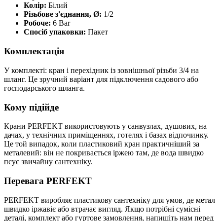
Колір:
Білий
Різьбове з'єднання, Ø:
1/2
Робоче:
6 Bar
Спосіб упаковки:
Пакет
Комплектація
У комплекті: кран і перехідник із зовнішньої різьби 3/4 на
шланг. Це зручний варіант для підключення садового або
господарського шланга.
Кому підійде
Крани PERFEKT використовують у санвузлах, душових, на
дачах, у технічних приміщеннях, готелях і базах відпочинку.
Це той випадок, коли пластиковий кран практичніший за
металевий: він не покривається іржею там, де вода швидко
псує звичайну сантехніку.
Перевага PERFEKT
PERFEKT виробляє пластикову сантехніку для умов, де метал
швидко іржавіє або втрачає вигляд. Якщо потрібні сумісні
деталі, комплект або гуртове замовлення, напишіть нам перед