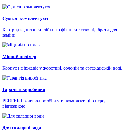
Сумісні комплектуючі
Картриджі, шланги, лійки та фітинги легко підібрати для
заміни.
Міцний полімер
Корпус не іржавіє у жорсткій, солоній та артезіанській воді.
Гарантія виробника
PERFEKT контролює збірку та комплектацію перед
відправкою.
Для складної води