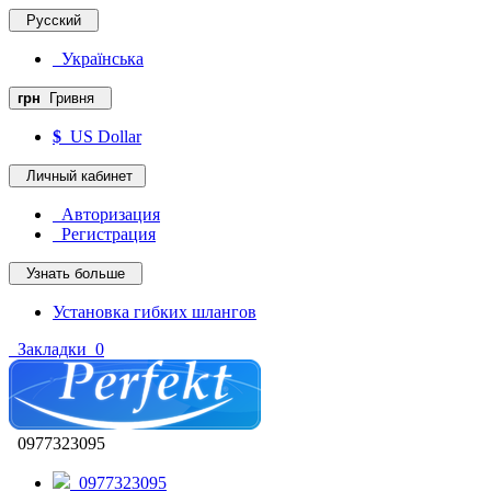
Русский
Українська
грн
Гривня
$
US Dollar
Личный кабинет
Авторизация
Регистрация
Узнать больше
Установка гибких шлангов
Закладки
0
0977323095
0977323095