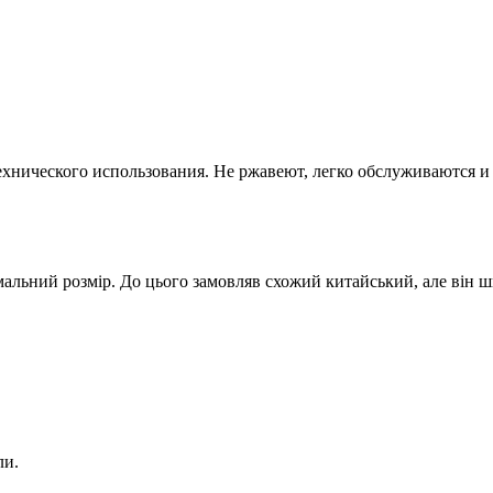
хнического использования. Не ржавеют, легко обслуживаются и
льний розмір. До цього замовляв схожий китайський, але він шв
ли.