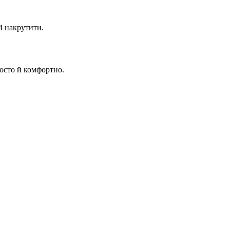
4 накрутити.
осто й комфортно.