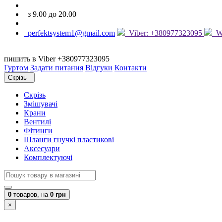
з 9.00 до 20.00
perfektsystem1@gmail.com
Viber: +380977323095
Wh
пишить в Viber +380977323095
Гуртом
Задати питання
Відгуки
Контакти
Скрізь
Скрізь
Змішувачі
Крани
Вентилі
Фітинги
Шланги гнучкі пластикові
Аксесуари
Комплектуючі
0
товаров,
на
0 грн
×