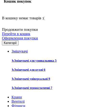
Кошик покупок
В кошику немає товарів :(
Продовжити покупки
Перейти в кошик
Оформлення покупки
Категорії
Змішувачі
↳
Змішувачі для умивальника
5
↳
Змішувачі для кухні
6
↳
Змішувачі універсальні
9
↳
Змішувачі термостатичні
7
Крани
Вентилі
Фітинги