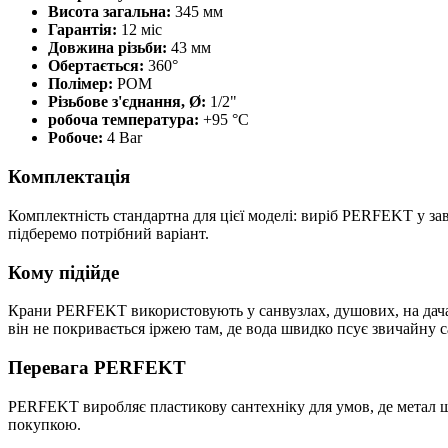
Висота загальна:
345 мм
Гарантія:
12 міс
Довжина різьби:
43 мм
Обертається:
360°
Полімер:
POM
Різьбове з'єднання, Ø:
1/2"
робоча температура:
+95 °C
Робоче:
4 Bar
Комплектація
Комплектність стандартна для цієї моделі: виріб PERFEKT у зав
підберемо потрібний варіант.
Кому підійде
Крани PERFEKT використовують у санвузлах, душових, на дачах
він не покривається іржею там, де вода швидко псує звичайну с
Перевага PERFEKT
PERFEKT виробляє пластикову сантехніку для умов, де метал шв
покупкою.