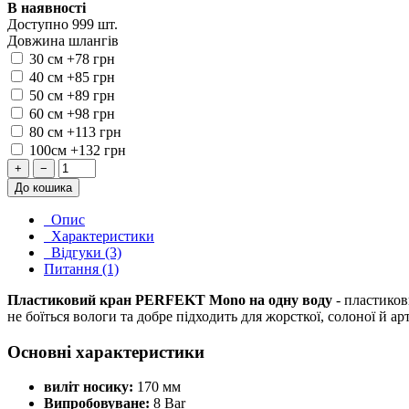
В наявності
Доступно 999 шт.
Довжина шлангів
30 см
+78 грн
40 см
+85 грн
50 см
+89 грн
60 см
+98 грн
80 см
+113 грн
100см
+132 грн
+
−
До кошика
Опис
Характеристики
Відгуки (3)
Питання (1)
Пластиковий кран PERFEKT Mono на одну воду
- пластиков
не боїться вологи та добре підходить для жорсткої, солоної й арт
Основні характеристики
виліт носику:
170 мм
Випробовуване:
8 Bar