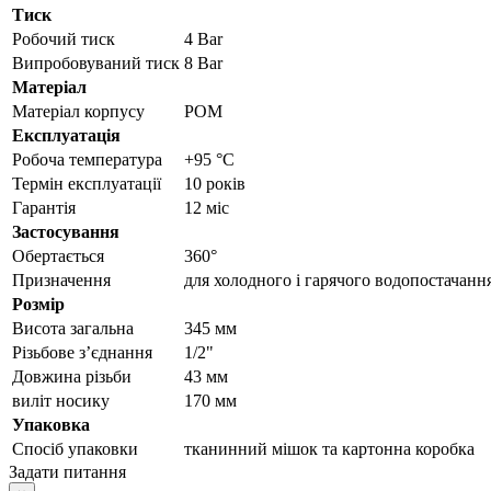
Тиск
Робочий тиск
4 Bar
Випробовуваний тиск
8 Bar
Матеріал
Матеріал корпусу
POM
Експлуатація
Робоча температура
+95 °C
Термін експлуатації
10 років
Гарантія
12 міс
Застосування
Обертається
360°
Призначення
для холодного і гарячого водопостачанн
Розмір
Висота загальна
345 мм
Різьбове з’єднання
1/2"
Довжина різьби
43 мм
виліт носику
170 мм
Упаковка
Спосіб упаковки
тканинний мішок та картонна коробка
Задати питання