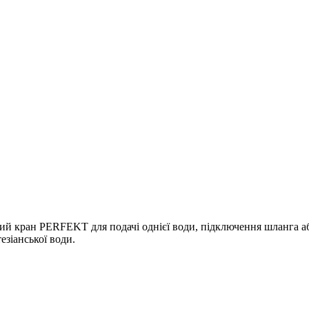
ий кран PERFEKT для подачі однієї води, підключення шланга або
езіанської води.