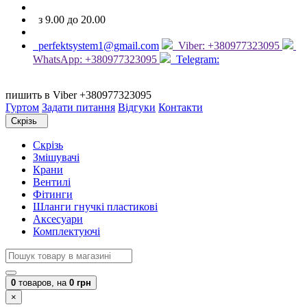
з 9.00 до 20.00
perfektsystem1@gmail.com
Viber: +380977323095
WhatsApp: +380977323095
Telegram:
пишить в Viber +380977323095
Гуртом
Задати питання
Відгуки
Контакти
Скрізь
Скрізь
Змішувачі
Крани
Вентилі
Фітинги
Шланги гнучкі пластикові
Аксесуари
Комплектуючі
0
товаров,
на
0 грн
×