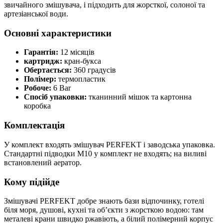
звичайного змішувача, і підходить для жорсткої, солоної та
артезіанської води.
Основні характеристики
Гарантія:
12 місяців
картридж:
кран-букса
Обертається:
360 градусів
Полімер:
термопластик
Робоче:
6 Bar
Спосіб упаковки:
тканинний мішок та картонна
коробка
Комплектація
У комплект входять змішувач PERFEKT і заводська упаковка.
Стандартні підводки M10 у комплект не входять; на виливі
встановлений аератор.
Кому підійде
Змішувачі PERFEKT добре знають бази відпочинку, готелі
біля моря, душові, кухні та об’єкти з жорсткою водою: там
металеві крани швидко ржавіють, а білий полімерний корпус