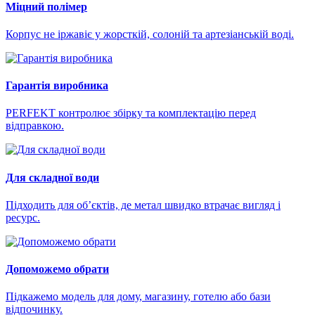
Міцний полімер
Корпус не іржавіє у жорсткій, солоній та артезіанській воді.
Гарантія виробника
PERFEKT контролює збірку та комплектацію перед
відправкою.
Для складної води
Підходить для об’єктів, де метал швидко втрачає вигляд і
ресурс.
Допоможемо обрати
Підкажемо модель для дому, магазину, готелю або бази
відпочинку.