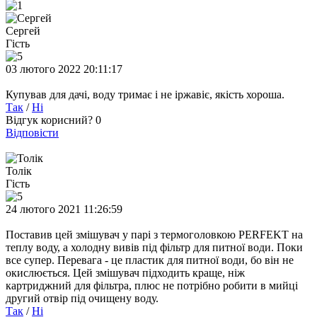
Сергей
Гість
03 лютого 2022 20:11:17
Купував для дачі, воду тримає і не іржавіє, якість хороша.
Так
/
Ні
Відгук корисний?
0
Відповісти
Толік
Гість
24 лютого 2021 11:26:59
Поставив цей змішувач у парі з термоголовкою PERFEKT на
теплу воду, а холодну вивів під фільтр для питної води. Поки
все супер. Перевага - це пластик для питної води, бо він не
окислюється. Цей змішувач підходить краще, ніж
картриджний для фільтра, плюс не потрібно робити в мийці
другий отвір під очищену воду.
Так
/
Ні