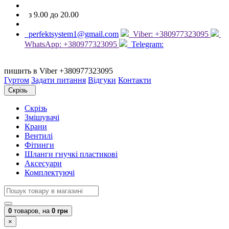
з 9.00 до 20.00
perfektsystem1@gmail.com
Viber: +380977323095
WhatsApp: +380977323095
Telegram:
пишить в Viber +380977323095
Гуртом
Задати питання
Відгуки
Контакти
Скрізь
Скрізь
Змішувачі
Крани
Вентилі
Фітинги
Шланги гнучкі пластикові
Аксесуари
Комплектуючі
0
товаров,
на
0 грн
×