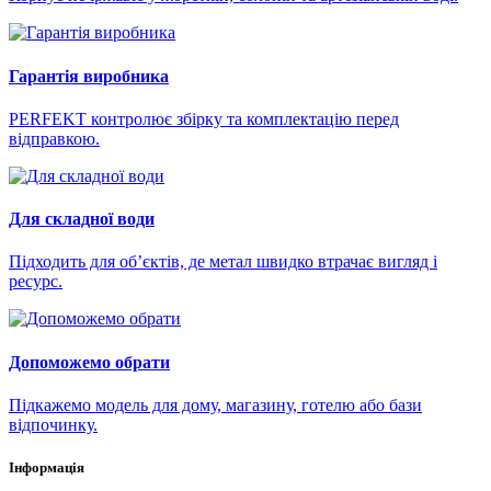
Гарантія виробника
PERFEKT контролює збірку та комплектацію перед
відправкою.
Для складної води
Підходить для об’єктів, де метал швидко втрачає вигляд і
ресурс.
Допоможемо обрати
Підкажемо модель для дому, магазину, готелю або бази
відпочинку.
Інформація