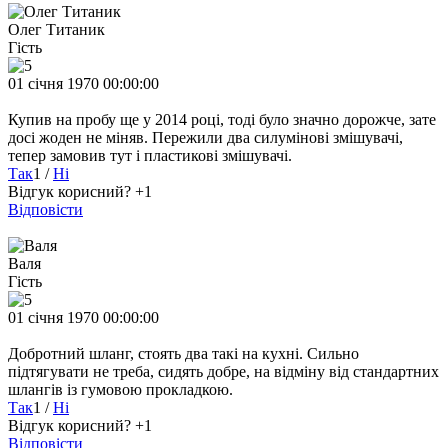
Олег Титаник
Гість
01 січня 1970 00:00:00
Купив на пробу ще у 2014 році, тоді було значно дорожче, зате
досі жоден не міняв. Пережили два силумінові змішувачі,
тепер замовив тут і пластикові змішувачі.
Так
1
/
Ні
Відгук корисний?
+1
Відповісти
Валя
Гість
01 січня 1970 00:00:00
Добротний шланг, стоять два такі на кухні. Сильно
підтягувати не треба, сидять добре, на відміну від стандартних
шлангів із гумовою прокладкою.
Так
1
/
Ні
Відгук корисний?
+1
Відповісти