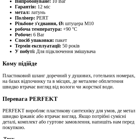
Випробовуване:
10 Bar
Гарантія:
12 міс
метал:
латунь
Полімер:
PERT
Різьбове з'єднання, Ø:
штуцера M10
робоча температура:
+90 °C
Робоче:
6 Bar
Спосіб упаковки:
пакет
Термін експлуатації:
50 років
У побуті:
Для підключення змішувача
Кому підійде
Пластиковий шланг доречний у душових, готельних номерах,
на базах відпочинку та в місцях, де металеве обплетення
швидко втрачає вигляд від вологи чи жорсткої води.
Перевага PERFEKT
PERFEKT виробляє пластикову сантехніку для умов, де метал
швидко іржавіє або втрачає вигляд. Якщо потрібні сумісні
деталі, комплект або гуртове замовлення, напишіть нам перед
покупкою.
Тиск