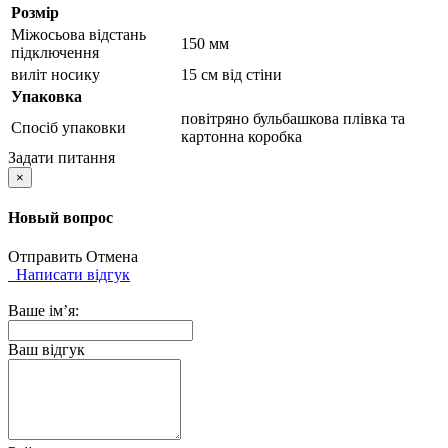
Розмір
Міжосьова відстань
150 мм
підключення
виліт носику
15 см від стіни
Упаковка
повітряно бульбашкова плівка та
Спосіб упаковки
картонна коробка
Задати питання
×
Новый вопрос
Отправить
Отмена
Написати відгук
Ваше ім’я:
Ваш відгук