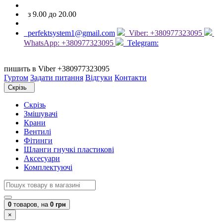
з 9.00 до 20.00
perfektsystem1@gmail.com
Viber: +380977323095
WhatsApp: +380977323095
Telegram:
пишить в Viber +380977323095
Гуртом
Задати питання
Відгуки
Контакти
Скрізь
Скрізь
Змішувачі
Крани
Вентилі
Фітинги
Шланги гнучкі пластикові
Аксесуари
Комплектуючі
0
товаров,
на
0 грн
×