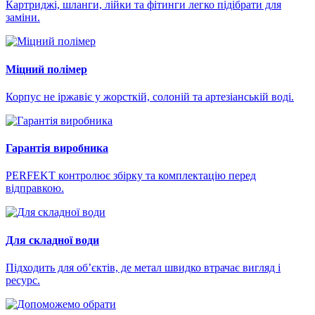
Картриджі, шланги, лійки та фітинги легко підібрати для
заміни.
Міцний полімер
Корпус не іржавіє у жорсткій, солоній та артезіанській воді.
Гарантія виробника
PERFEKT контролює збірку та комплектацію перед
відправкою.
Для складної води
Підходить для об’єктів, де метал швидко втрачає вигляд і
ресурс.