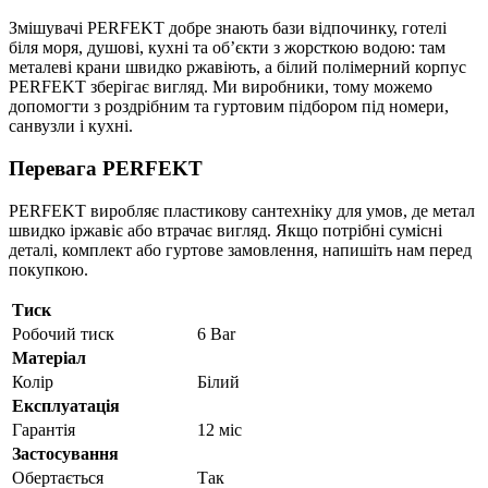
Змішувачі PERFEKT добре знають бази відпочинку, готелі
біля моря, душові, кухні та об’єкти з жорсткою водою: там
металеві крани швидко ржавіють, а білий полімерний корпус
PERFEKT зберігає вигляд. Ми виробники, тому можемо
допомогти з роздрібним та гуртовим підбором під номери,
санвузли і кухні.
Перевага PERFEKT
PERFEKT виробляє пластикову сантехніку для умов, де метал
швидко іржавіє або втрачає вигляд. Якщо потрібні сумісні
деталі, комплект або гуртове замовлення, напишіть нам перед
покупкою.
Тиск
Робочий тиск
6 Bar
Матеріал
Колір
Білий
Експлуатація
Гарантія
12 міс
Застосування
Обертається
Так