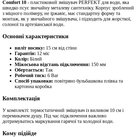
Comfort 10
- пластиковий змішувач PERFEKT для води, яка
швидко псує звичайну металеву сантехніку. Корпус зроблений
з міцного полімеру, не іржавіє, має стандартну форму та
монтаж, як у звичайного змішувача, і підходить для жорсткої,
солоної та артезіанської води.
Основні характеристики
виліт носику:
15 см від стіни
Гарантія:
12 міс
Колір:
Білий
Міжосьова відстань підключення:
150 мм
Обертається:
Так
Робочий тиск:
6 Bar
Спосіб упаковки:
повітряно бульбашкова плівка та
картонна коробка
Комплектація
У комплекті: термостатичний змішувач із виливом 10 см і
перемикачем душу. Під час підключення важливо
дотримуватись маркування гарячої та холодної води.
Кому підійде