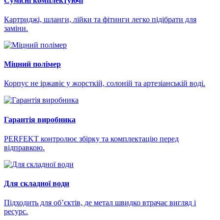
Сумісні комплектуючі
Картриджі, шланги, лійки та фітинги легко підібрати для
заміни.
Міцний полімер
Корпус не іржавіє у жорсткій, солоній та артезіанській воді.
Гарантія виробника
PERFEKT контролює збірку та комплектацію перед
відправкою.
Для складної води
Підходить для об’єктів, де метал швидко втрачає вигляд і
ресурс.