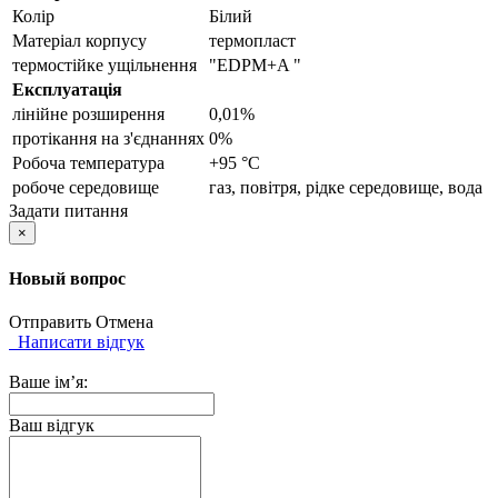
Колір
Білий
Матеріал корпусу
термопласт
термостійке ущільнення
"EDPM+A "
Експлуатація
лінійне розширення
0,01%
протікання на з'єднаннях
0%
Робоча температура
+95 °C
робоче середовище
газ, повітря, рідке середовище, вода
Задати питання
×
Новый вопрос
Отправить
Отмена
Написати відгук
Ваше ім’я:
Ваш відгук