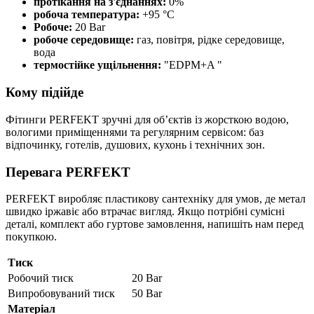
протікання на з'єднаннях:
0%
робоча температура:
+95 °C
Робоче:
20 Bar
робоче середовище:
газ, повітря, рідке середовище,
вода
термостійке ущільнення:
"EDPM+A "
Кому підійде
Фітинги PERFEKT зручні для об’єктів із жорсткою водою,
вологими приміщеннями та регулярним сервісом: баз
відпочинку, готелів, душових, кухонь і технічних зон.
Перевага PERFEKT
PERFEKT виробляє пластикову сантехніку для умов, де метал
швидко іржавіє або втрачає вигляд. Якщо потрібні сумісні
деталі, комплект або гуртове замовлення, напишіть нам перед
покупкою.
Тиск
Робочий тиск
20 Bar
Випробовуваний тиск
50 Bar
Матеріал