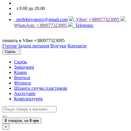
з 9.00 до 20.00
perfektsystem1@gmail.com
Viber: +380977323095
WhatsApp: +380977323095
Telegram:
пишить в Viber +380977323095
Гуртом
Задати питання
Відгуки
Контакти
Скрізь
Скрізь
Змішувачі
Крани
Вентилі
Фітинги
Шланги гнучкі пластикові
Аксесуари
Комплектуючі
0
товаров,
на
0 грн
×