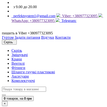
з 9.00 до 20.00
perfektsystem1@gmail.com
Viber: +380977323095
WhatsApp: +380977323095
Telegram:
пишить в Viber +380977323095
Гуртом
Задати питання
Відгуки
Контакти
Скрізь
Скрізь
Змішувачі
Крани
Вентилі
Фітинги
Шланги гнучкі пластикові
Аксесуари
Комплектуючі
0
товаров,
на
0 грн
×