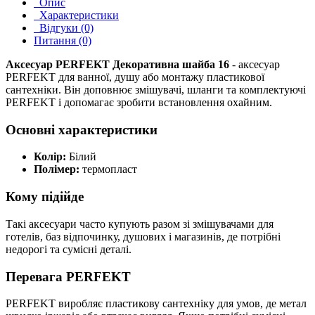
Опис
Характеристики
Відгуки (0)
Питання (0)
Аксесуар PERFEKT Декоративна шайба 16
- аксесуар
PERFEKT для ванної, душу або монтажу пластикової
сантехніки. Він доповнює змішувачі, шланги та комплектуючі
PERFEKT і допомагає зробити встановлення охайним.
Основні характеристики
Колір:
Білий
Полімер:
термопласт
Кому підійде
Такі аксесуари часто купують разом зі змішувачами для
готелів, баз відпочинку, душових і магазинів, де потрібні
недорогі та сумісні деталі.
Перевага PERFEKT
PERFEKT виробляє пластикову сантехніку для умов, де метал