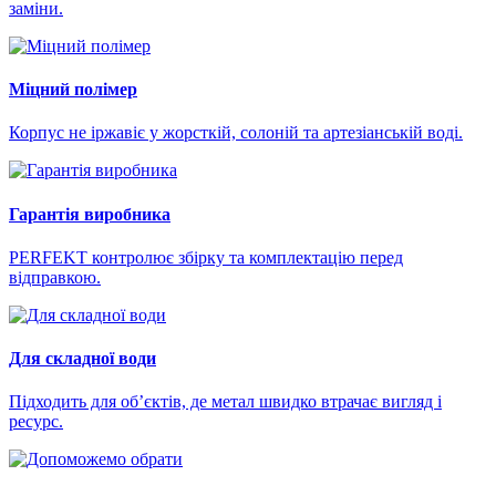
заміни.
Міцний полімер
Корпус не іржавіє у жорсткій, солоній та артезіанській воді.
Гарантія виробника
PERFEKT контролює збірку та комплектацію перед
відправкою.
Для складної води
Підходить для об’єктів, де метал швидко втрачає вигляд і
ресурс.