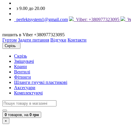
з 9.00 до 20.00
perfektsystem1@gmail.com
Viber: +380977323095
Wh
пишить в Viber +380977323095
Гуртом
Задати питання
Відгуки
Контакти
Скрізь
Скрізь
Змішувачі
Крани
Вентилі
Фітинги
Шланги гнучкі пластикові
Аксесуари
Комплектуючі
0
товаров,
на
0 грн
×