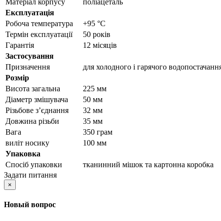
Матеріал корпусу
поліацеталь
Експлуатація
Робоча температура
+95 °C
Термін експлуатації
50 років
Гарантія
12 місяців
Застосування
Призначення
для холодного і гарячого водопостачанн
Розмір
Висота загальна
225 мм
Діаметр змішувача
50 мм
Різьбове з’єднання
32 мм
Довжина різьби
35 мм
Вага
350 грам
виліт носику
100 мм
Упаковка
Спосіб упаковки
тканинний мішок та картонна коробка
Задати питання
×
Новый вопрос