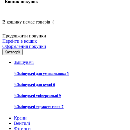
Кошик покупок
В кошику немає товарів :(
Продовжити покупки
Перейти в кошик
Оформлення покупки
Категорії
Змішувачі
↳
Змішувачі для умивальника
5
↳
Змішувачі для кухні
6
↳
Змішувачі універсальні
9
↳
Змішувачі термостатичні
7
Крани
Вентилі
Фітинги