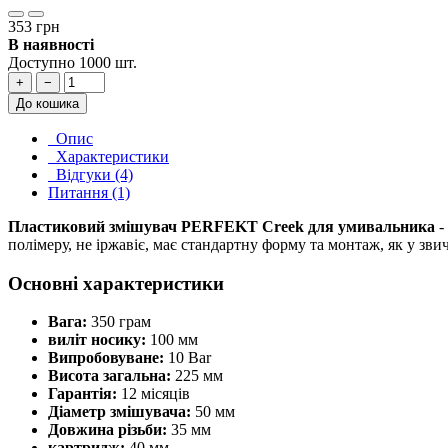
353 грн
В наявності
Доступно 1000 шт.
+
−
До кошика
Опис
Характеристики
Відгуки (4)
Питання (1)
Пластиковий змішувач PERFEKT Creek для умивальника
-
полімеру, не іржавіє, має стандартну форму та монтаж, як у звич
Основні характеристики
Вага:
350 грам
виліт носику:
100 мм
Випробовуване:
10 Bar
Висота загальна:
225 мм
Гарантія:
12 місяців
Діаметр змішувача:
50 мм
Довжина різьби:
35 мм
картридж:
40 мм