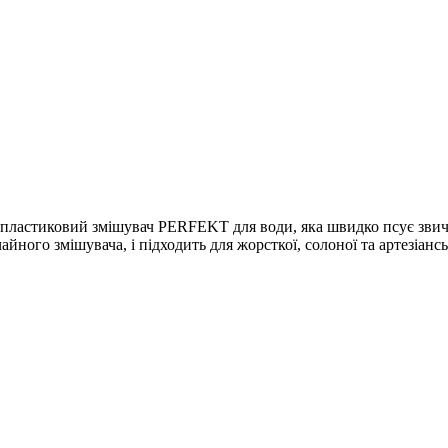
 пластиковий змішувач PERFEKT для води, яка швидко псує звича
айного змішувача, і підходить для жорсткої, солоної та артезіансь