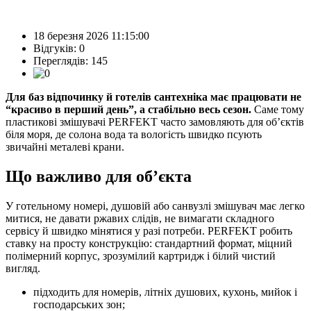
18 березня 2026 11:15:00
Відгуків:
0
Переглядів: 145
Для баз відпочинку й готелів сантехніка має працювати не
“красиво в перший день”, а стабільно весь сезон.
Саме тому
пластикові змішувачі PERFEKT часто замовляють для об’єктів
біля моря, де солона вода та вологість швидко псують
звичайні металеві крани.
Що важливо для об’єкта
У готельному номері, душовій або санвузлі змішувач має легко
митися, не давати ржавих слідів, не вимагати складного
сервісу й швидко мінятися у разі потреби. PERFEKT робить
ставку на просту конструкцію: стандартний формат, міцний
полімерний корпус, зрозумілий картридж і білий чистий
вигляд.
підходить для номерів, літніх душових, кухонь, мийок і
господарських зон;