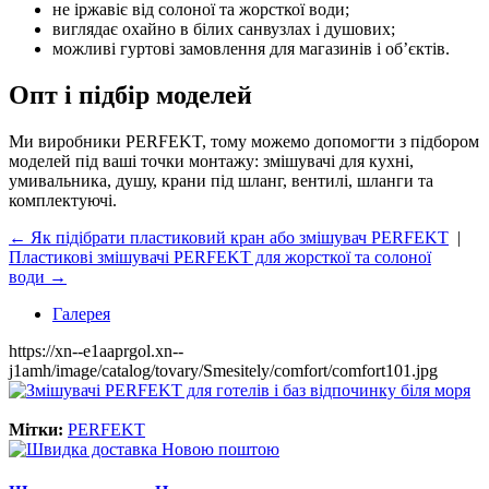
не іржавіє від солоної та жорсткої води;
виглядає охайно в білих санвузлах і душових;
можливі гуртові замовлення для магазинів і об’єктів.
Опт і підбір моделей
Ми виробники PERFEKT, тому можемо допомогти з підбором
моделей під ваші точки монтажу: змішувачі для кухні,
умивальника, душу, крани під шланг, вентилі, шланги та
комплектуючі.
← Як підібрати пластиковий кран або змішувач PERFEKT
|
Пластикові змішувачі PERFEKT для жорсткої та солоної
води →
Галерея
https://xn--e1aaprgol.xn--
j1amh/image/catalog/tovary/Smesitely/comfort/comfort101.jpg
Мітки:
PERFEKT