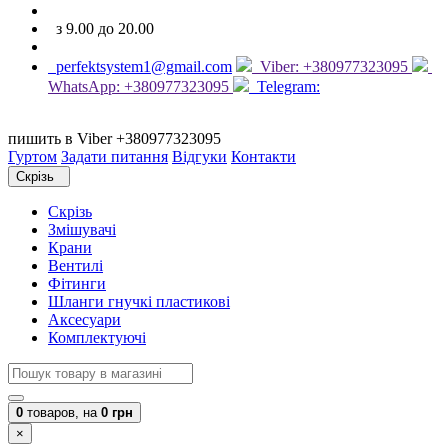
з 9.00 до 20.00
perfektsystem1@gmail.com
Viber: +380977323095
WhatsApp: +380977323095
Telegram:
пишить в Viber +380977323095
Гуртом
Задати питання
Відгуки
Контакти
Скрізь
Скрізь
Змішувачі
Крани
Вентилі
Фітинги
Шланги гнучкі пластикові
Аксесуари
Комплектуючі
0
товаров,
на
0 грн
×