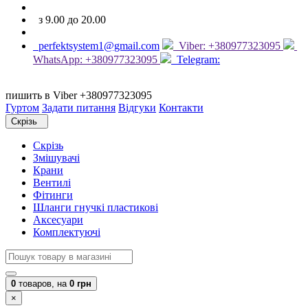
з 9.00 до 20.00
perfektsystem1@gmail.com
Viber: +380977323095
WhatsApp: +380977323095
Telegram:
пишить в Viber +380977323095
Гуртом
Задати питання
Відгуки
Контакти
Скрізь
Скрізь
Змішувачі
Крани
Вентилі
Фітинги
Шланги гнучкі пластикові
Аксесуари
Комплектуючі
0
товаров,
на
0 грн
×