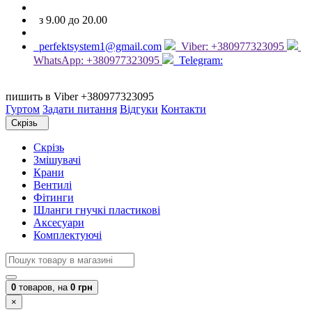
з 9.00 до 20.00
perfektsystem1@gmail.com
Viber: +380977323095
WhatsApp: +380977323095
Telegram:
пишить в Viber +380977323095
Гуртом
Задати питання
Відгуки
Контакти
Скрізь
Скрізь
Змішувачі
Крани
Вентилі
Фітинги
Шланги гнучкі пластикові
Аксесуари
Комплектуючі
0
товаров,
на
0 грн
×