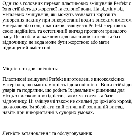
Однією з головних переваг пластикових змішувачів Perfekt є
їхня стійкість до жорсткої та солоної води. На відміну від
металевих змішувачів, які можуть зазнавати корозії та
утворення накипу при використанні води з високим вмістом
мінералів або солі, пластикові змішувачі Perfekt зберігають
свою надійність та естетичний вигляд протягом тривалого
часу. Це особливо важливо для власників готелів та баз
відпочинку, де вода може бути жорсткою або мати
підвищений вміст солі.
Міцність та довговічність:
Пластикові змішувачі Perfekt виготовлені з високоякісних
матеріалів, що мають міцність і довговічність. Вони стійкі до
ударів та подряпин, що робить їх ідеальним рішенням для
місць з високою прохідністю, таких як готелі та бази
відпочинку. Ці змішувачі також не схильні до іржі або корозії,
що дозволяє їм зберігати свій стильний зовнішній вигляд
навіть при використанні в суворих умовах.
Легкість встановлення та обслуговування: