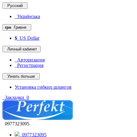
Русский
Українська
грн
Гривня
$
US Dollar
Личный кабинет
Авторизация
Регистрация
Узнать больше
Установка гибких шлангов
Закладки
0
0977323095
0977323095