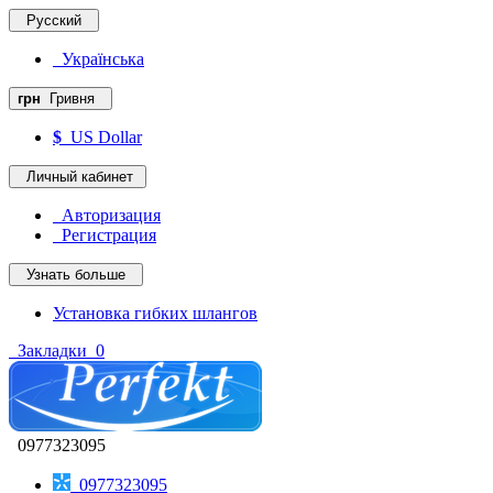
Русский
Українська
грн
Гривня
$
US Dollar
Личный кабинет
Авторизация
Регистрация
Узнать больше
Установка гибких шлангов
Закладки
0
0977323095
0977323095